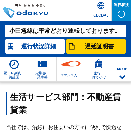
運行状況
GLOBAL
小田急線は平常どおり運転しております。
運行状況
詳細
遅延証明書
MORE
駅・時刻表・
定期券・
旅行・
ロマンスカー
路線図
乗車券
おでかけ
生活サービス部門：不動産賃
貸業
当社では、沿線にお住まいの方々に便利で快適な