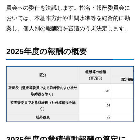
員会への委任を決議します。指名・報酬委員会に
おいては、本基本方針や世間水準等を総合的に勘
案し、個人別の報酬額を審議のうえ決定します。
2025年度の報酬の概要
報酬
報酬等の総額
区分
（百万円）
固定報酬
取締役（監査等委員である取締役および社外
310
18
取締役を除く）
監査等委員である取締役（社外取締役を除
26
2
く）
社外役員
72
7
2025年度の業績連動報酬の算定に