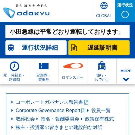
運行状況
GLOBAL
小田急線は平常どおり運転しております。
運行状況
詳細
遅延証明書
MORE
駅・時刻表・
定期券・
旅行・
ロマンスカー
路線図
乗車券
おでかけ
コーポレートガバナンス報告書
Corporate Governance Report
役員一覧
取締役会
指名・報酬委員会
政策保有株式
株主・投資家の皆さまとの建設的な対話