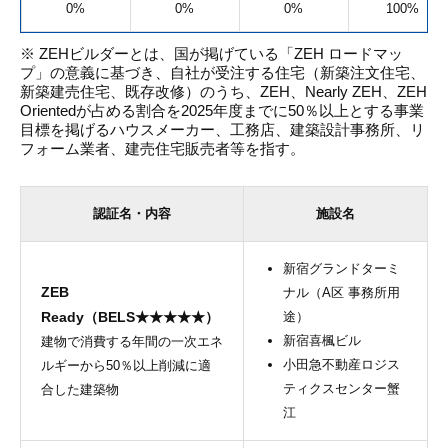
0%
0%
0%
100%
※ ZEHビルダーとは、国が掲げている「ZEH ロードマッ
プ」の意義に基づき、自社が受注する住宅（新築注文住宅、
新築建売住宅、既存改修）のうち、ZEH、Nearly ZEH、ZEH
Orientedが占める割合を2025年度までに50％以上とする事業
目標を掲げるハウスメーカー、工務店、建築設計事務所、リ
フォーム業者、建売住宅販売者等を指す。
認証名・内容
施設名
新宿グランドターミ
ZEB
ナル（A区 事務所用
Ready（BELS★★★★★）
途）
新宿喜楓ビル
建物で消費する年間の一次エネ
小田急不動産ロジス
ルギーから50％以上削減に適
ティクスセンター蟹
合した建築物
江