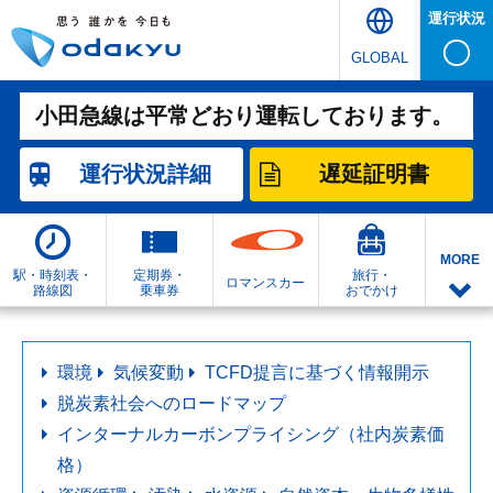
運行状況
GLOBAL
小田急線は平常どおり運転しております。
運行状況
詳細
遅延証明書
MORE
駅・時刻表・
定期券・
旅行・
ロマンスカー
路線図
乗車券
おでかけ
環境
気候変動
TCFD提言に基づく情報開示
脱炭素社会へのロードマップ
インターナルカーボンプライシング（社内炭素価
格）