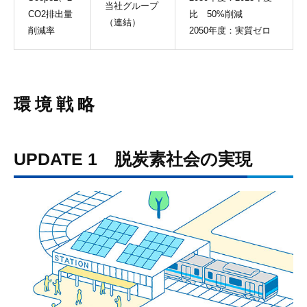
当社グループ
CO2排出量
比 50%削減
（連結）
削減率
2050年度：実質ゼロ
環境戦略
UPDATE 1 脱炭素社会の実現