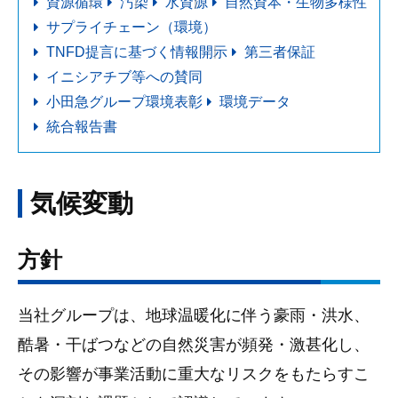
資源循環
汚染
水資源
自然資本・生物多様性
サプライチェーン（環境）
TNFD提言に基づく情報開示
第三者保証
イニシアチブ等への賛同
小田急グループ環境表彰
環境データ
統合報告書
気候変動
方針
当社グループは、地球温暖化に伴う豪雨・洪水、
酷暑・干ばつなどの自然災害が頻発・激甚化し、
その影響が事業活動に重大なリスクをもたらすこ