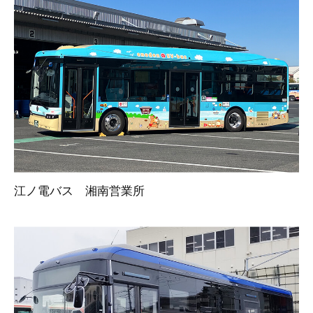
江ノ電バス 湘南営業所