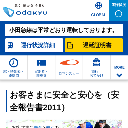
運行状況
GLOBAL
小田急線は平常どおり運転しております。
運行状況
詳細
遅延証明書
MORE
駅・時刻表・
定期券・
旅行・
ロマンスカー
路線図
乗車券
おでかけ
お客さまに安全と安心を（安
全報告書2011）