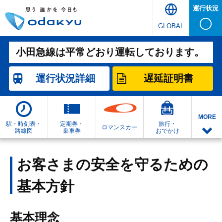
運行状況
GLOBAL
小田急線は平常どおり運転しております。
運行状況
詳細
遅延証明書
MORE
駅・時刻表・
定期券・
旅行・
ロマンスカー
路線図
乗車券
おでかけ
お客さまの安全を守るための
基本方針
基本理念